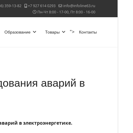
46) 359-13-82
+7 927 614 0293
info@infoline63.ru
Пн-Чт 8:00 - 17-00, Пт 8:00 - 16-00
">
Образование
Товары
Контакты
дования аварий в
аварий в электроэнергетике.