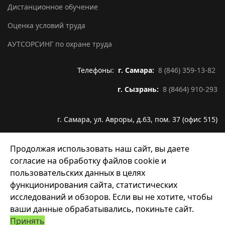
Дистанционное обучение
Оценка условий труда
АУТСОРСИНГ по охране труда
Телефоны:
г. Самара:
8 (846) 359-13-82
г. Сызрань:
8 (8464) 910-293
г. Самара, ул. Авроры, д.63, пом. 37 (офис 515)
Email:
info@infoline63.ru
Продолжая использовать наш сайт, вы даете
согласие на обработку файлов cookie и
пользовательских данных в целях
функционирования сайта, статистических
исследований и обзоров. Если вы не хотите, чтобы
© 2026 ООО "Инфолайн". Все права защищены.
ваши данные обрабатывались, покиньте сайт.
Политика обработки ПДн
Принять