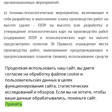
организационных мероприятий:
а) технико-технологические мероприятия, включающие в
себя разработку и выполнение плана производства работ на
высоте (далее - ППР на высоте) или разработку и
утверждение технологических карт на производство работ
(содержание ППР и технологических карт на высоте
предусмотрено пунктом 36 Правил); ограждение места
производства работ, вывешивание предупреждающих и
предписывающих плакатов (знаков), использование средств
коллективной и индивидуальной защиты;
Продолжая использовать наш сайт, вы даете
б) организационные мероприятия, включающие в себя
согласие на обработку файлов cookie и
распределение обязанностей в сфере охраны труда между
пользовательских данных в целях
должностными лицами работодателя и назначение лиц,
функционирования сайта, статистических
исследований и обзоров. Если вы не хотите, чтобы
ответственных за организацию и безопасное проведение
ваши данные обрабатывались, покиньте сайт.
работ на высоте; лицо, ответственное за безопасную
Принять
эксплуатацию подвесной подъемной люльки (далее -
люлька); лиц, ответственных за утверждение ППР на